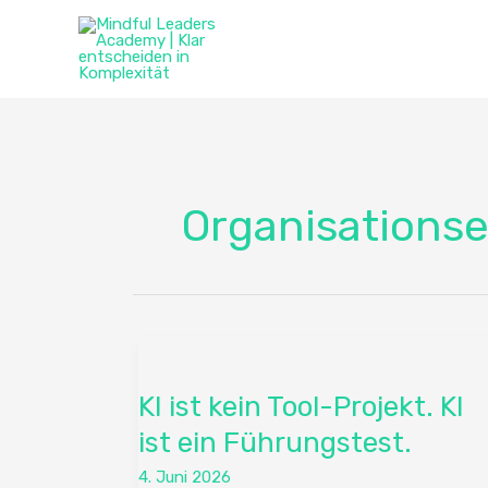
Zum
Inhalt
springen
Organisations
KI
ist
KI ist kein Tool-Projekt. KI
kein
Tool-
ist ein Führungstest.
Projekt.
4. Juni 2026