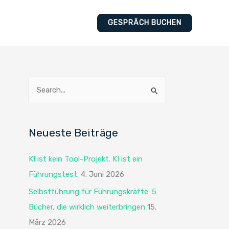
GESPRÄCH BUCHEN
S
u
c
Neueste Beiträge
h
e
KI ist kein Tool-Projekt. KI ist ein
n
Führungstest.
4. Juni 2026
n
Selbstführung für Führungskräfte: 5
a
Bücher, die wirklich weiterbringen
15.
c
März 2026