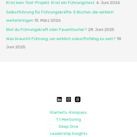
KI ist kein Tool-Projekt. KI ist ein Führungstest.
4. Juni 2026
n
Selbstführung für Führungskräfte: 5 Bücher, die wirklich
n
weiterbringen
15. März 2026
a
Bist du Führungskraft oder Feuerlöscher?
28. Juni 2025
c
Was braucht Führung, um wirklich zukunftsfähig zu sein?
18.
h
Juni 2025
:
Klarheits-Kompass
1:1 Mentoring
Deep Dive
Leadership Insights