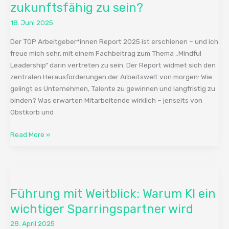
um
zukunftsfähig zu sein?
wirklich
18. Juni 2025
zukunftsfähig
zu
Der TOP Arbeitgeber*innen Report 2025 ist erschienen – und ich
sein?
freue mich sehr, mit einem Fachbeitrag zum Thema „Mindful
Leadership“ darin vertreten zu sein. Der Report widmet sich den
zentralen Herausforderungen der Arbeitswelt von morgen: Wie
gelingt es Unternehmen, Talente zu gewinnen und langfristig zu
binden? Was erwarten Mitarbeitende wirklich – jenseits von
Obstkorb und
Read More »
Führung
mit
Führung mit Weitblick: Warum KI ein
Weitblick:
Warum
wichtiger Sparringspartner wird
KI
28. April 2025
ein