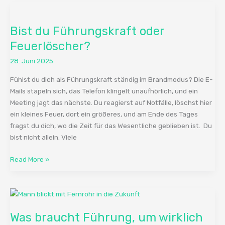
Bist
du
Bist du Führungskraft oder
Führungskraft
oder
Feuerlöscher?
Feuerlöscher?
28. Juni 2025
Fühlst du dich als Führungskraft ständig im Brandmodus? Die E-
Mails stapeln sich, das Telefon klingelt unaufhörlich, und ein
Meeting jagt das nächste. Du reagierst auf Notfälle, löschst hier
ein kleines Feuer, dort ein größeres, und am Ende des Tages
fragst du dich, wo die Zeit für das Wesentliche geblieben ist. Du
bist nicht allein. Viele
Read More »
Was
braucht
Was braucht Führung, um wirklich
Führung,