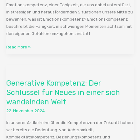
Emotionskompetenz, einer Fähigkeit, die uns dabei unterstützt,
in stressigen und herausfordernden Situationen unsere Mitte zu
bewahren. Was ist Emotionskompetenz? Emotionskompetenz
beschreibt die Fähigkeit, in schwierigen Momenten achtsam mit
den eigenen Gefühlen umzugehen, anstatt
Read More »
Generative
Kompetenz:
Generative Kompetenz: Der
Der
Schlüssel
Schlüssel für Neues in einer sich
für
wandelnden Welt
Neues
22. November 2024
in
einer
In unserer Artikelreihe über die Kompetenzen der Zukunft haben
sich
wir bereits die Bedeutung von Achtsamkeit,
wandelnden
Komplexitätskompetenz, Beziehungskompetenz und
Welt