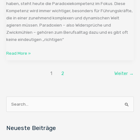
haben, steht heute die Paradoxiekompetenz im Fokus. Diese
Kompetenz wird immer wichtiger, besonders für Führungskräfte,
die in einer zunehmend komplexen und dynamischen Welt
agieren müssen. Paradoxien – also Widersprüche und
Zwickmühlen – gehören zum Berufsalltag dazu und es gibt oft
keine eindeutigen „richtigen“
Read More »
1
2
Weiter
→
S
u
c
Neueste Beiträge
h
e