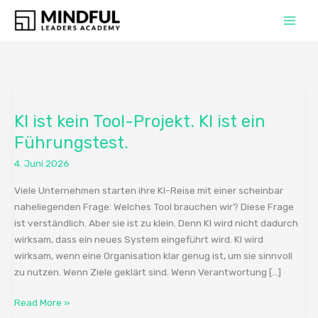
Zum
Inhalt
springen
KI
ist
KI ist kein Tool-Projekt. KI ist ein
kein
Tool-
Führungstest.
Projekt.
4. Juni 2026
KI
ist
Viele Unternehmen starten ihre KI-Reise mit einer scheinbar
ein
naheliegenden Frage: Welches Tool brauchen wir? Diese Frage
Führungstest.
ist verständlich. Aber sie ist zu klein. Denn KI wird nicht dadurch
wirksam, dass ein neues System eingeführt wird. KI wird
wirksam, wenn eine Organisation klar genug ist, um sie sinnvoll
zu nutzen. Wenn Ziele geklärt sind. Wenn Verantwortung […]
Read More »