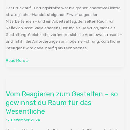
wichtiger
Der Druck auf Führungskräfte war nie größer: operative Hektik,
Sparringspartner
strategischer Wandel, steigende Erwartungen der
wird
Mitarbeitenden – und ein Arbeitsalltag, der selten Raum für
Reflexion lässt. Viele erleben Führung als Reaktion, nicht als
Gestaltung. Gleichzeitig verändert sich die Arbeitswelt rasant –
und mit ihr die Anforderungen an moderne Führung. Künstliche
Intelligenz wird dabei häufig als technisches
Read More »
Vom
Reagieren
Vom Reagieren zum Gestalten – so
zum
Gestalten
gewinnst du Raum für das
–
Wesentliche
so
17. Dezember 2024
gewinnst
du