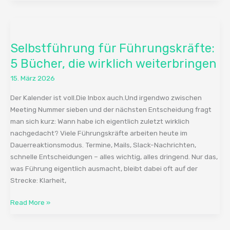
Selbstführung
für
Selbstführung für Führungskräfte:
Führungskräfte:
5
5 Bücher, die wirklich weiterbringen
Bücher,
15. März 2026
die
wirklich
Der Kalender ist voll.Die Inbox auch.Und irgendwo zwischen
weiterbringen
Meeting Nummer sieben und der nächsten Entscheidung fragt
man sich kurz: Wann habe ich eigentlich zuletzt wirklich
nachgedacht? Viele Führungskräfte arbeiten heute im
Dauerreaktionsmodus. Termine, Mails, Slack-Nachrichten,
schnelle Entscheidungen – alles wichtig, alles dringend. Nur das,
was Führung eigentlich ausmacht, bleibt dabei oft auf der
Strecke: Klarheit,
Read More »