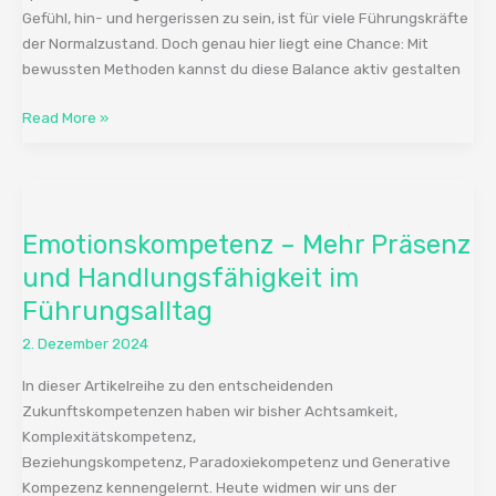
vollem
Gefühl, hin- und hergerissen zu sein, ist für viele Führungskräfte
Kalender
der Normalzustand. Doch genau hier liegt eine Chance: Mit
bewussten Methoden kannst du diese Balance aktiv gestalten
Read More »
Emotionskompetenz
–
Emotionskompetenz – Mehr Präsenz
Mehr
Präsenz
und Handlungsfähigkeit im
und
Führungsalltag
Handlungsfähigkeit
2. Dezember 2024
im
Führungsalltag
In dieser Artikelreihe zu den entscheidenden
Zukunftskompetenzen haben wir bisher Achtsamkeit,
Komplexitätskompetenz,
Beziehungskompetenz, Paradoxiekompetenz und Generative
Kompezenz kennengelernt. Heute widmen wir uns der